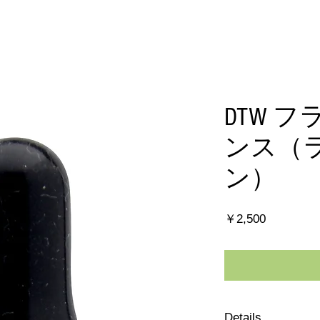
DTW 
ンス（
ン）
価
￥2,500
格
Details